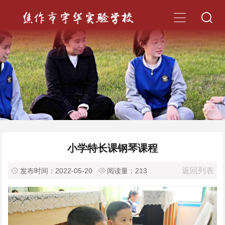


小学特长课钢琴课程
返回列表

发布时间：2022-05-20

阅读量：
213